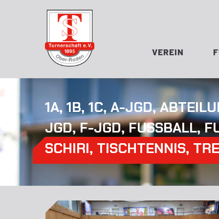
VEREIN
1A
,
1B
,
1C
,
A-JGD
,
ABTEIL
JGD
,
F-JGD
,
FUSSBALL
,
F
SCHIRI
,
TISCHTENNIS
,
TR