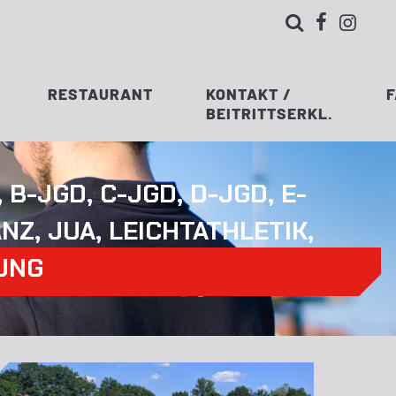



RESTAURANT
KONTAKT /
BEITRITTSERKL.
,
B-JGD
,
C-JGD
,
D-JGD
,
E-
ANZ
,
JUA
,
LEICHTATHLETIK
,
UNG