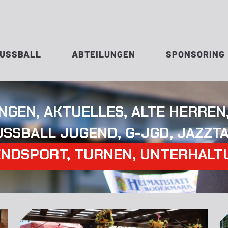
FUSSBALL
ABTEILUNGEN
SPONSORING
UNGEN
,
AKTUELLES
,
ALTE HERREN
USSBALL JUGEND
,
G-JGD
,
JAZZT
ENDSPORT
,
TURNEN
,
UNTERHALT