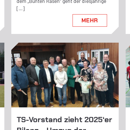
dem „Bunten Rasen“ geht der diesjährige
[…]
MEHR
TS-Vorstand zieht 2025‘er