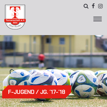



F-JUGEND / JG. ´17-´18