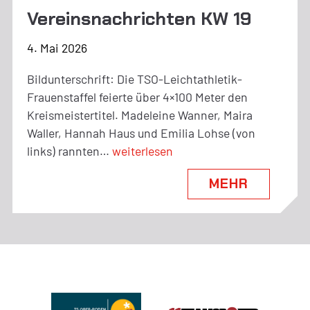
Vereinsnachrichten KW 19
4. Mai 2026
Bildunterschrift: Die TSO-Leichtathletik-
Frauenstaffel feierte über 4×100 Meter den
Kreismeistertitel. Madeleine Wanner, Maira
Waller, Hannah Haus und Emilia Lohse (von
Vereinsnachrichten
links) rannten…
weiterlesen
KW
MEHR
19