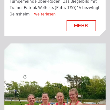
Turngemeinde Ober-Roden. Das Siegerbild mit
Trainer Patrick Weihele. (Foto: TSO) 1A bezwingt
Vereinsnachrichten
Geinsheim…
weiterlesen
KW
MEHR
20