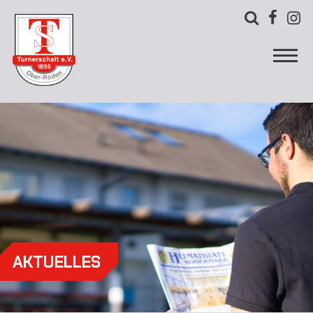



AKTUELLES