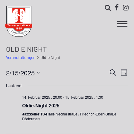



OLDIE NIGHT
Veranstaltungen
Oldie Night
2/15/2025
Ver
Verans
Suche
Tag
Ans
Datum
Suche
Laufend
wählen.
Nav
und
14. Februar 2025 , 20:00
-
15. Februar 2025 , 1:30
Ansich
Oldie-Night 2025
Jazzkeller TS-Halle
Neckarstraße / Friedrich-Ebert-Straße,
Naviga
Rödermark