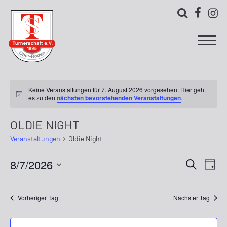



Keine Veranstaltungen für 7. August 2026 vorgesehen. Hier geht
es zu den
nächsten bevorstehenden Veranstaltungen
.
OLDIE NIGHT
Veranstaltungen
Oldie Night
8/7/2026
Ver
Verans
Suche
Tag
Ans
Datum
Suche
wählen.
Nav
Vorheriger Tag
Nächster Tag
und
Ansich