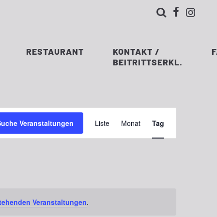



RESTAURANT
KONTAKT /
BEITRITTSERKL.
Veranstaltung
Suche Veranstaltungen
Liste
Monat
Tag
Ansichten-
Navigation
tehenden Veranstaltungen
.