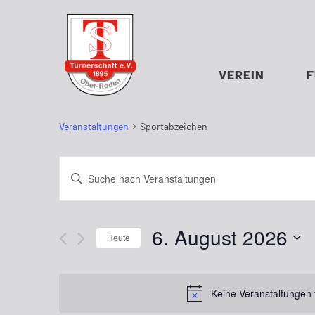
VEREIN
SPORTABZEICHEN
Veranstaltungen
Sportabzeichen
Veranstaltungen
Bitte
Schlüsselwort
Suche
eingeben.
und
Suche
6. August 2026
nach
Heute
Ansichten,
Veranstaltungen
Datum
Schlüsselwort.
Navigation
wählen.
Keine Veranstaltungen 