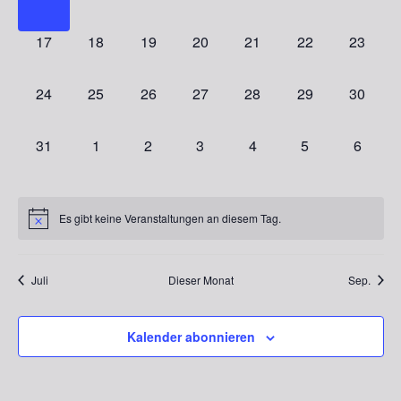
Veranstaltungen,
Veranstaltungen,
Veranstaltungen,
Veranstaltungen,
Veranstaltungen,
Veranstaltungen
Veranst
0
0
0
0
0
0
0
17
18
19
20
21
22
23
Veranstaltungen,
Veranstaltungen,
Veranstaltungen,
Veranstaltungen,
Veranstaltungen,
Veranstaltungen
Veranst
0
0
0
0
0
0
0
24
25
26
27
28
29
30
Veranstaltungen,
Veranstaltungen,
Veranstaltungen,
Veranstaltungen,
Veranstaltungen,
Veranstaltungen
Veranst
0
0
0
0
0
0
0
31
1
2
3
4
5
6
Veranstaltungen,
Veranstaltungen,
Veranstaltungen,
Veranstaltungen,
Veranstaltungen,
Veranstaltungen
Veranst
Es gibt keine Veranstaltungen an diesem Tag.
Juli
Dieser Monat
Sep.
Kalender abonnieren