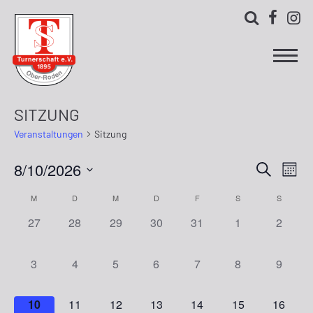



SITZUNG
Veranstaltungen
Sitzung
8/10/2026
Ver
Verans
Suche
Monat
Ans
Datum
Suche
Kalender
M
D
M
D
F
S
S
wählen.
Nav
und
0
0
0
0
0
0
0
27
28
29
30
31
1
2
von
Veranstaltungen,
Veranstaltungen,
Veranstaltungen,
Veranstaltungen,
Veranstaltungen,
Veranstaltungen
Veranst
Ansich
Veranstaltungen
0
0
0
0
0
0
0
3
4
5
6
7
8
9
Naviga
Veranstaltungen,
Veranstaltungen,
Veranstaltungen,
Veranstaltungen,
Veranstaltungen,
Veranstaltungen
Veranst
0
0
0
0
0
0
0
10
11
12
13
14
15
16