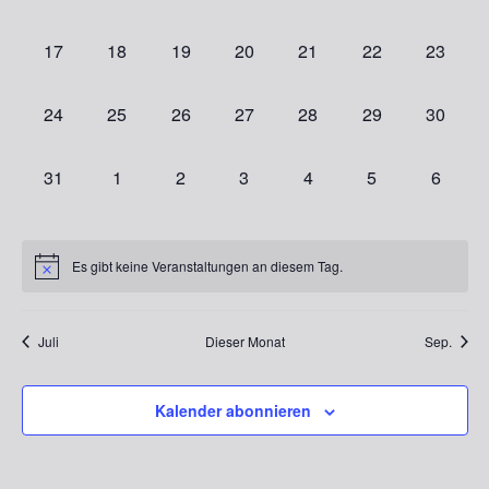
Veranstaltungen,
Veranstaltungen,
Veranstaltungen,
Veranstaltungen,
Veranstaltungen,
Veranstaltungen
Veranst
0
0
0
0
0
0
0
17
18
19
20
21
22
23
Veranstaltungen,
Veranstaltungen,
Veranstaltungen,
Veranstaltungen,
Veranstaltungen,
Veranstaltungen
Veranst
0
0
0
0
0
0
0
24
25
26
27
28
29
30
Veranstaltungen,
Veranstaltungen,
Veranstaltungen,
Veranstaltungen,
Veranstaltungen,
Veranstaltungen
Veranst
0
0
0
0
0
0
0
31
1
2
3
4
5
6
Veranstaltungen,
Veranstaltungen,
Veranstaltungen,
Veranstaltungen,
Veranstaltungen,
Veranstaltungen
Veranst
Es gibt keine Veranstaltungen an diesem Tag.
Juli
Dieser Monat
Sep.
Kalender abonnieren