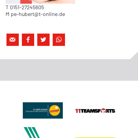
T 0151-27245605
M pe-hubert@t-online.de



