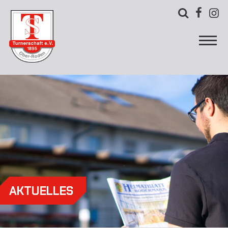



AKTUELLES