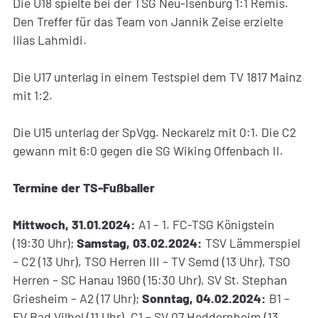
Die U18 spielte bei der TSG Neu-Isenburg 1:1 Remis.
Den Treffer für das Team von Jannik Zeise erzielte
Ilias Lahmidi.
Die U17 unterlag in einem Testspiel dem TV 1817 Mainz
mit 1:2.
Die U15 unterlag der SpVgg. Neckarelz mit 0:1. Die C2
gewann mit 6:0 gegen die SG Wiking Offenbach II.
Termine der TS-Fußballer
Mittwoch, 31.01.2024:
A1 – 1. FC-TSG Königstein
(19:30 Uhr);
Samstag, 03.02.2024:
TSV Lämmerspiel
– C2 (13 Uhr), TSO Herren III – TV Semd (13 Uhr), TSO
Herren – SC Hanau 1960 (15:30 Uhr), SV St. Stephan
Griesheim – A2 (17 Uhr);
Sonntag, 04.02.2024:
B1 –
FV Bad Vilbel (11 Uhr), C1 – SV 07 Heddernheim (13