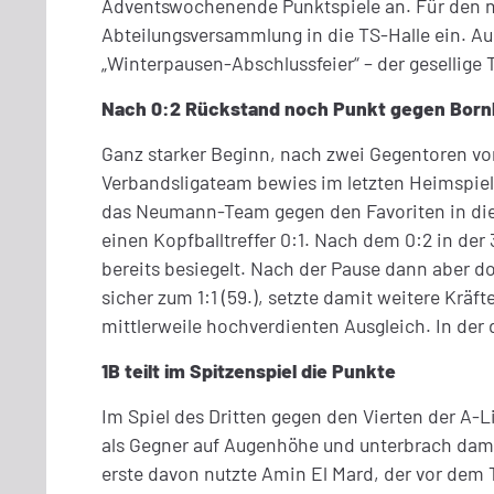
Adventswochenende Punktspiele an. Für den näc
Abteilungsversammlung in die TS-Halle ein. Au
„Winterpausen-Abschlussfeier“ – der gesellige
Nach 0:2 Rückstand noch Punkt gegen Bor
Ganz starker Beginn, nach zwei Gegentoren vor
Verbandsligateam bewies im letzten Heimspiel 
das Neumann-Team gegen den Favoriten in die 
einen Kopfballtreffer 0:1. Nach dem 0:2 in der
bereits besiegelt. Nach der Pause dann aber 
sicher zum 1:1 (59.), setzte damit weitere Krä
mittlerweile hochverdienten Ausgleich. In de
1B teilt im Spitzenspiel die Punkte
Im Spiel des Dritten gegen den Vierten der A-
als Gegner auf Augenhöhe und unterbrach dami
erste davon nutzte Amin El Mard, der vor dem To