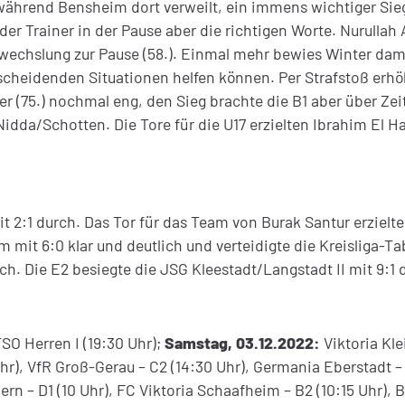
 während Bensheim dort verweilt, ein immens wichtiger Sieg
er Trainer in der Pause aber die richtigen Worte. Nurullah 
inwechslung zur Pause (58.). Einmal mehr bewies Winter da
scheidenden Situationen helfen können. Per Strafstoß erhö
r (75.) nochmal eng, den Sieg brachte die B1 aber über Zei
dda/Schotten. Die Tore für die U17 erzielten Ibrahim El Has
it 2:1 durch. Das Tor für das Team von Burak Santur erzielte
 mit 6:0 klar und deutlich und verteidigte die Kreisliga-Ta
. Die E2 besiegte die JSG Kleestadt/Langstadt II mit 9:1 d
SO Herren I (19:30 Uhr);
Samstag, 03.12.2022:
Viktoria Kl
 Uhr), VfR Groß-Gerau – C2 (14:30 Uhr), Germania Eberstadt –
 – D1 (10 Uhr), FC Viktoria Schaafheim – B2 (10:15 Uhr), B1 