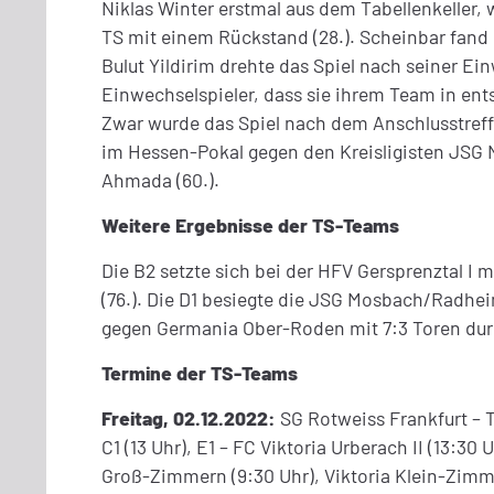
Niklas Winter erstmal aus dem Tabellenkeller,
TS mit einem Rückstand (28.). Scheinbar fand d
Bulut Yildirim drehte das Spiel nach seiner E
Einwechselspieler, dass sie ihrem Team in ent
Zwar wurde das Spiel nach dem Anschlusstreffe
im Hessen-Pokal gegen den Kreisligisten JSG Ni
Ahmada (60.).
Weitere Ergebnisse der TS-Teams
Die B2 setzte sich bei der HFV Gersprenztal I m
(76.). Die D1 besiegte die JSG Mosbach/Radheim
gegen Germania Ober-Roden mit 7:3 Toren durch
Termine der TS-Teams
Freitag, 02.12.2022:
SG Rotweiss Frankfurt – T
C1 (13 Uhr), E1 – FC Viktoria Urberach II (13:30
Groß-Zimmern (9:30 Uhr), Viktoria Klein-Zimmern