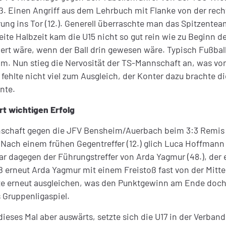
zuließ. Einen Angriff aus dem Lehrbuch mit Flanke von der re
ung ins Tor (12.). Generell überraschte man das Spitzente
te Halbzeit kam die U15 nicht so gut rein wie zu Beginn des 
iert wäre, wenn der Ball drin gewesen wäre. Typisch Fußba
m. Nun stieg die Nervosität der TS-Mannschaft an, was von
ehlte nicht viel zum Ausgleich, der Konter dazu brachte die
nte.
ert wichtigen Erfolg
nnschaft gegen die JFV Bensheim/Auerbach beim 3:3 Remis 
ach einem frühen Gegentreffer (12.) glich Luca Hoffmann
ar dagegen der Führungstreffer von Arda Yagmur (48.), der 
 erneut Arda Yagmur mit einem Freistoß fast von der Mittel
nute erneut ausgleichen, was den Punktgewinn am Ende doch
 Gruppenligaspiel.
eses Mal aber auswärts, setzte sich die U17 in der Verban