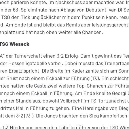
t noch parieren konnte, im Nachschuss aber machtlos war. 
n der 63. Spielminute nach Ablage von Debütant Ivan Di Sec
SO den Tick unglücklicher mit dem Punkt sein kann, result
nd. Am Ende ist und bleibt das Remis aber leistungsgerecht
lenplatz und hat nach oben weiter alle Chancen.
t TSG Wieseck
A1 der Turnerschaft einen 3:2 Erfolg. Damit gewinnt das 
 in der Hessenligatabelle vorbei. Dabei musste das Trainert
ren Ersatz spricht. Die Breite im Kader zahlte sich am So
r Brust nach einem Eckball zur Führung (17.). Ein schlecht 
entee hatten die Gäste zwei weitere Top-Chancen zur Führ
r nach einem Eckball in Führung. Am Ende knallte Georgi G
ach einer Stunde aus, obwohl Vollbrecht im TS-Tor zunächst
n drittes Mal in Führung zu gehen. Eine Hereingabe von Die
dem 3:2 (73.). Die Jungs brachten den Sieg kämpferisch u
e 1:3 Niederlage gegen den Tabellenführer von der TSG Wie