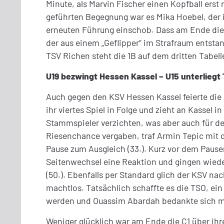
Minute, als Marvin Fischer einen Kopfball ers
geführten Begegnung war es Mika Hoebel, der i
erneuten Führung einschob. Dass am Ende die T
der aus einem „Geflipper“ im Strafraum entsta
TSV Richen steht die 1B auf dem dritten Tabel
U19 bezwingt Hessen Kassel – U15 unterlieg
Auch gegen den KSV Hessen Kassel feierte die 
ihr viertes Spiel in Folge und zieht an Kassel
Stammspieler verzichten, was aber auch für de
Riesenchance vergaben, traf Armin Tepic mit de
Pause zum Ausgleich (33.). Kurz vor dem Paus
Seitenwechsel eine Reaktion und gingen wiede
(50.). Ebenfalls per Standard glich der KSV n
machtlos. Tatsächlich schaffte es die TSO, ei
werden und Ouassim Abardah bedankte sich mit 
Weniger glücklich war am Ende die C1 über ihr