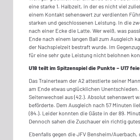
eine starke 1. Halbzeit, in der es nicht viel 
einem Kontakt sehenswert zur verdienten Führ
starken und geschlossenen Leistung. In die zwei
nach einer Ecke die Latte. Wer weiß, was pass
Ende nach einem langen Ball zum Ausgleich ka
der Nachspielzeit bestraft wurde. Im Gegenzug f
für eine sehr gute Leistung nicht belohnen kon
U18 teilt im Spitzenspiel die Punkte – U17 fei
Das Trainerteam der A2 attestierte seiner Ma
am Ende etwas unglücklichen Unentschieden. N
Seitenwechsel aus (42.). Absolut sehenswert w
beförderte. Dem Ausgleich nach 57 Minuten ließ
(84.). Leider konnten die Gäste in der 89. Mi
Dennoch sahen die Zuschauer ein richtig gutes
Ebenfalls gegen die JFV Bensheim/Auerbach, di