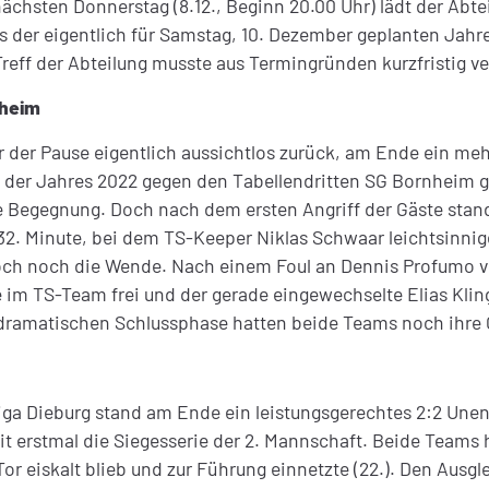
hsten Donnerstag (8.12., Beginn 20.00 Uhr) lädt der Abtei
s der eigentlich für Samstag, 10. Dezember geplanten Jahre
 Treff der Abteilung musste aus Termingründen kurzfristig 
nheim
 der Pause eigentlich aussichtlos zurück, am Ende ein meh
der Jahres 2022 gegen den Tabellendritten SG Bornheim ga
Begegnung. Doch nach dem ersten Angriff der Gäste stand 
 32. Minute, bei dem TS-Keeper Niklas Schwaar leichtsinnige
doch noch die Wende. Nach einem Foul an Dennis Profumo ve
fte im TS-Team frei und der gerade eingewechselte Elias Kl
r dramatischen Schlussphase hatten beide Teams noch ihre
Liga Dieburg stand am Ende ein leistungsgerechtes 2:2 Une
t erstmal die Siegesserie der 2. Mannschaft. Beide Teams
r eiskalt blieb und zur Führung einnetzte (22.). Den Ausgle