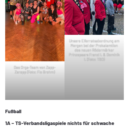
Unsere Elferratsabordnung am
Morgen bei der Prokalamtion
des neuen Rödermärker
Prinzepaars Franzi I. & Dominik
I. (Foto: TSO)
Das Orga-Team von Zapp-
Zarapp (Foto: Flo Brehm)
Fußball
1A – TS-Verbandsligaspiele nichts für schwache