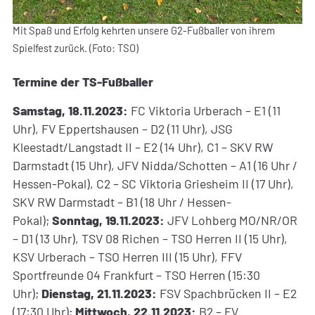
Mit Spaß und Erfolg kehrten unsere G2-Fußballer von ihrem
Spielfest zurück. (Foto: TSO)
Termine der TS-Fußballer
Samstag, 18.11.2023:
FC Viktoria Urberach – E1 (11
Uhr), FV Eppertshausen – D2 (11 Uhr), JSG
Kleestadt/Langstadt II – E2 (14 Uhr), C1 – SKV RW
Darmstadt (15 Uhr), JFV Nidda/Schotten – A1 (16 Uhr /
Hessen-Pokal), C2 – SC Viktoria Griesheim II (17 Uhr),
SKV RW Darmstadt – B1 (18 Uhr / Hessen-
Pokal);
Sonntag, 19.11.2023:
JFV Lohberg MO/NR/OR
– D1 (13 Uhr), TSV 08 Richen – TSO Herren II (15 Uhr),
KSV Urberach – TSO Herren III (15 Uhr), FFV
Sportfreunde 04 Frankfurt – TSO Herren (15:30
Uhr);
Dienstag, 21.11.2023:
FSV Spachbrücken II – E2
(17:30 Uhr);
Mittwoch, 22.11.2023:
B2 – FV