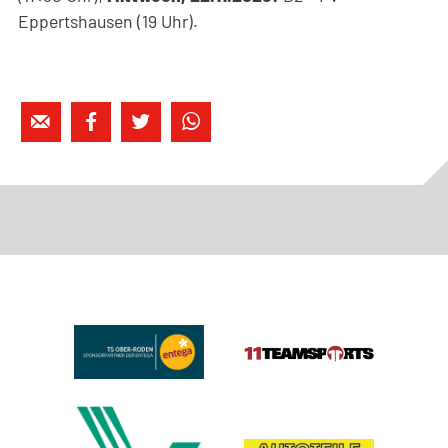
Eppertshausen (19 Uhr).



