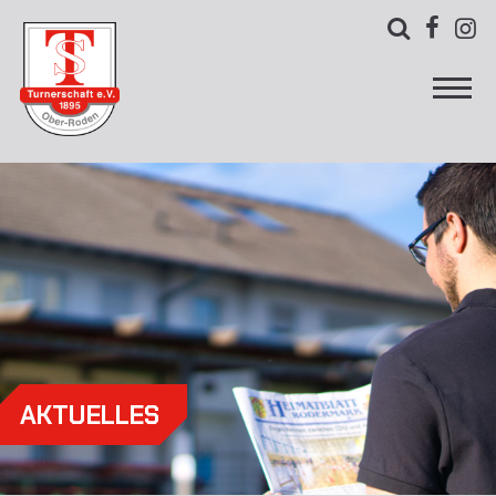



AKTUELLES