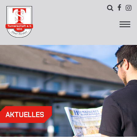



AKTUELLES