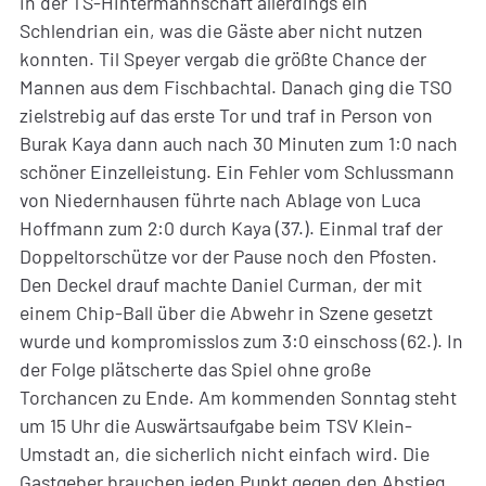
in der TS-Hintermannschaft allerdings ein
Schlendrian ein, was die Gäste aber nicht nutzen
konnten. Til Speyer vergab die größte Chance der
Mannen aus dem Fischbachtal. Danach ging die TSO
zielstrebig auf das erste Tor und traf in Person von
Burak Kaya dann auch nach 30 Minuten zum 1:0 nach
schöner Einzelleistung. Ein Fehler vom Schlussmann
von Niedernhausen führte nach Ablage von Luca
Hoffmann zum 2:0 durch Kaya (37.). Einmal traf der
Doppeltorschütze vor der Pause noch den Pfosten.
Den Deckel drauf machte Daniel Curman, der mit
einem Chip-Ball über die Abwehr in Szene gesetzt
wurde und kompromisslos zum 3:0 einschoss (62.). In
der Folge plätscherte das Spiel ohne große
Torchancen zu Ende. Am kommenden Sonntag steht
um 15 Uhr die Auswärtsaufgabe beim TSV Klein-
Umstadt an, die sicherlich nicht einfach wird. Die
Gastgeber brauchen jeden Punkt gegen den Abstieg.