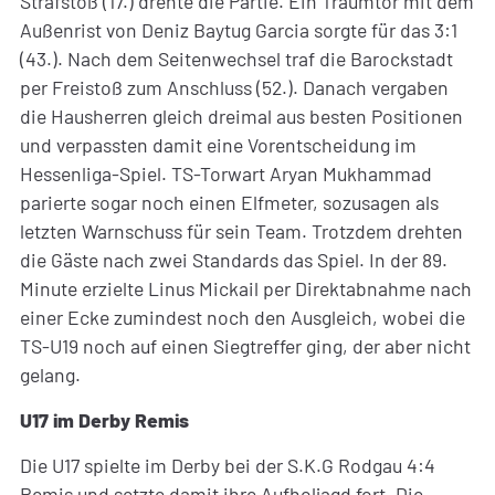
Strafstoß (17.) drehte die Partie. Ein Traumtor mit dem
Außenrist von Deniz Baytug Garcia sorgte für das 3:1
(43.). Nach dem Seitenwechsel traf die Barockstadt
per Freistoß zum Anschluss (52.). Danach vergaben
die Hausherren gleich dreimal aus besten Positionen
und verpassten damit eine Vorentscheidung im
Hessenliga-Spiel. TS-Torwart Aryan Mukhammad
parierte sogar noch einen Elfmeter, sozusagen als
letzten Warnschuss für sein Team. Trotzdem drehten
die Gäste nach zwei Standards das Spiel. In der 89.
Minute erzielte Linus Mickail per Direktabnahme nach
einer Ecke zumindest noch den Ausgleich, wobei die
TS-U19 noch auf einen Siegtreffer ging, der aber nicht
gelang.
U17 im Derby Remis
Die U17 spielte im Derby bei der S.K.G Rodgau 4:4
Remis und setzte damit ihre Aufholjagd fort. Die