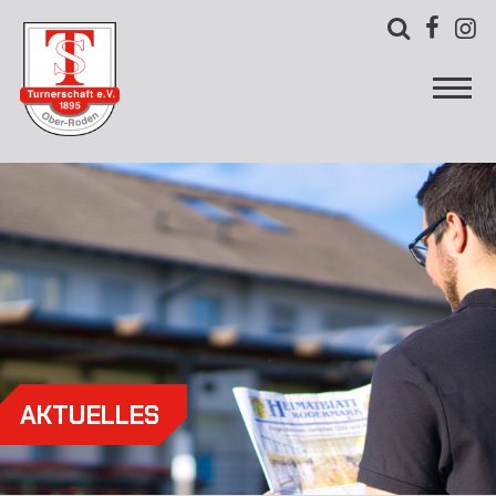



AKTUELLES