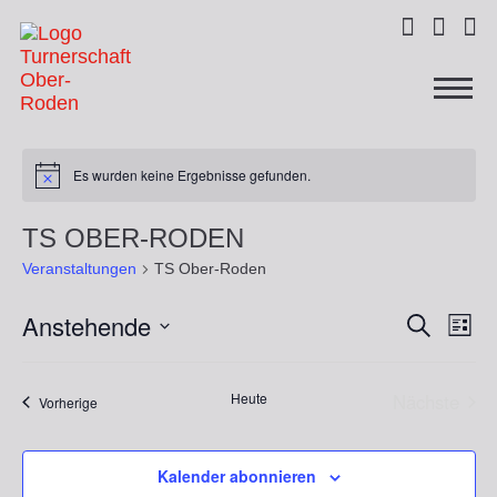



Es wurden keine Ergebnisse gefunden.
TS OBER-RODEN
Veranstaltungen
TS Ober-Roden
Anstehende
Ver
Veranst
Suche
Liste
Ans
Datum
Suche
wählen.
Nav
Heute
Nächste
Veranstaltungen
Vorherige
und
Veransta
Ansicht
Kalender abonnieren
Navigat