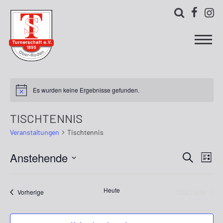



Es wurden keine Ergebnisse gefunden.
TISCHTENNIS
Veranstaltungen
Tischtennis
Anstehende
Ver
Verans
Suche
Liste
Ans
Datum
Suche
wählen.
Nav
Heute
Nächste
Veranstaltungen
und
Vorherige
Veransta
Ansich