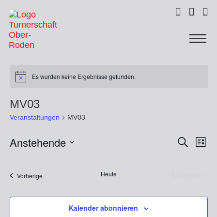



Es wurden keine Ergebnisse gefunden.
MV03
Veranstaltungen
MV03
Anstehende
Ver
Veranst
Suche
Liste
Ans
Datum
Suche
wählen.
Nav
Heute
Nächste
Veranstaltungen
Vorherige
und
Veransta
Ansicht
Kalender abonnieren
Navigat