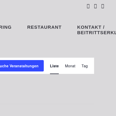



RING
RESTAURANT
KONTAKT /
BEITRITTSERKL
Veranstaltung
uche Veranstaltungen
Liste
Monat
Tag
Ansichten-
Navigation