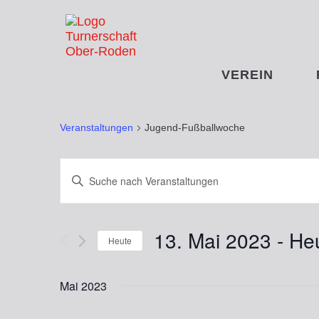
VEREIN
JUGEND-FUSSBA
Veranstaltungen
Jugend-Fußballwoche
Veranstaltungen
Bitte
Schlüsselwort
Suche
eingeben.
Suche
und
13. Mai 2023
 - 
He
nach
Heute
Ansichten,
Veranstaltungen
Datum
Schlüsselwort.
Navigation
wählen.
Mai 2023