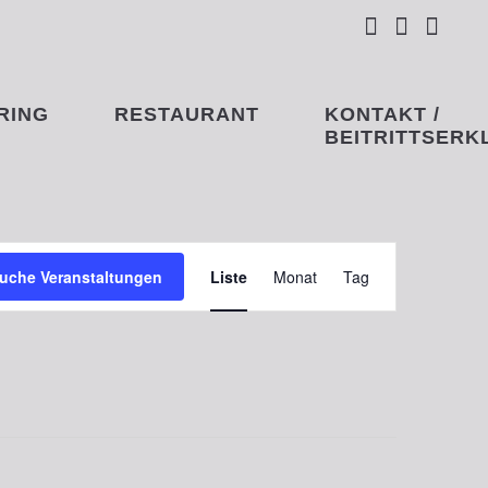



RING
RESTAURANT
KONTAKT /
BEITRITTSERKL
Veranstaltung
uche Veranstaltungen
Liste
Monat
Tag
Ansichten-
Navigation