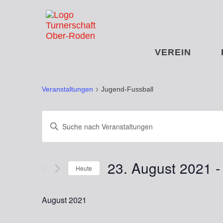
VEREIN
JUGEND-FUSSBA
Veranstaltungen
Jugend-Fussball
Veranstaltungen
Bitte
Schlüsselwort
Suche
eingeben.
Suche
und
23. August 2021
 -
nach
Heute
Ansichten,
Veranstaltungen
Datum
Schlüsselwort.
Navigation
wählen.
August 2021