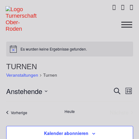



Es wurden keine Ergebnisse gefunden.
TURNEN
Veranstaltungen
Turnen
Anstehende
Ver
Veranst
Suche
Liste
Ans
Datum
Suche
wählen.
Nav
Heute
Nächste
Veranstaltungen
Vorherige
und
Veransta
Ansicht
Kalender abonnieren
Navigat