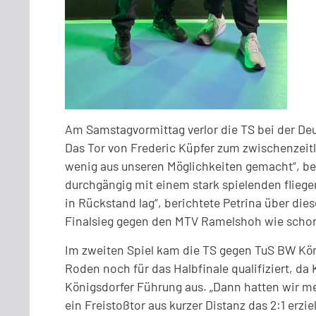
Am Samstagvormittag verlor die TS bei der Deu
Das Tor von Frederic Küpfer zum zwischenzeitl
wenig aus unseren Möglichkeiten gemacht“, beri
durchgängig mit einem stark spielenden flieg
in Rückstand lag“, berichtete Petrina über die
Finalsieg gegen den MTV Ramelshoh wie scho
Im zweiten Spiel kam die TS gegen TuS BW Köni
Roden noch für das Halbfinale qualifiziert, da 
Königsdorfer Führung aus. „Dann hatten wir meh
ein Freistoßtor aus kurzer Distanz das 2:1 erzi