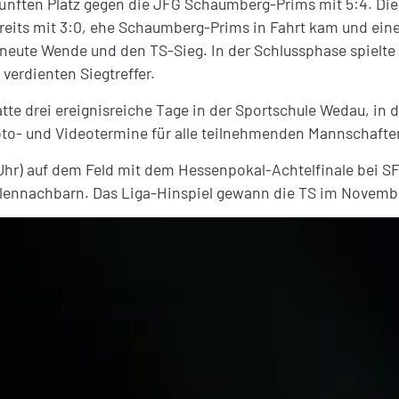
nften Platz gegen die JFG Schaumberg-Prims mit 5:4. Die T
reits mit 3:0, ehe Schaumberg-Prims in Fahrt kam und eine
erneute Wende und den TS-Sieg. In der Schlussphase spielte
verdienten Siegtreffer.
 hatte drei ereignisreiche Tage in der Sportschule Wedau, 
to- und Videotermine für alle teilnehmenden Mannschafte
0 Uhr) auf dem Feld mit dem Hessenpokal-Achtelfinale bei 
ellennachbarn. Das Liga-Hinspiel gewann die TS im Novemb