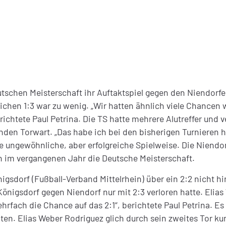
tschen Meisterschaft ihr Auftaktspiel gegen den Niendorfe
ichen 1:3 war zu wenig. „Wir hatten ähnlich viele Chancen 
chtete Paul Petrina. Die TS hatte mehrere Alutreffer und v
enden Torwart. „Das habe ich bei den bisherigen Turniere
se ungewöhnliche, aber erfolgreiche Spielweise. Die Niendo
n im vergangenen Jahr die Deutsche Meisterschaft.
gsdorf (Fußball-Verband Mittelrhein) über ein 2:2 nicht hi
Königsdorf gegen Niendorf nur mit 2:3 verloren hatte. Elias
rfach die Chance auf das 2:1“, berichtete Paul Petrina. Es 
elten. Elias Weber Rodriguez glich durch sein zweites Tor ku