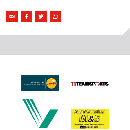



