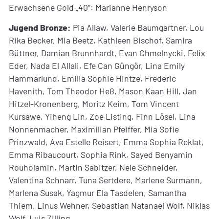
Erwachsene Gold „40“: Marianne Henryson
Jugend Bronze:
Pia Allaw, Valerie Baumgartner, Lou
Rika Becker, Mia Beetz, Kathleen Bischof, Samira
Büttner, Damian Brunnhardt, Evan Chmelnycki, Felix
Eder, Nada El Allali, Efe Can Güngör, Lina Emily
Hammarlund, Emilia Sophie Hintze, Frederic
Havenith, Tom Theodor Heß, Mason Kaan Hill, Jan
Hitzel-Kronenberg, Moritz Keim, Tom Vincent
Kursawe, Yiheng Lin, Zoe Listing, Finn Lösel, Lina
Nonnenmacher, Maximilian Pfeiffer, Mia Sofie
Prinzwald, Ava Estelle Reisert, Emma Sophia Reklat,
Emma Ribaucourt, Sophia Rink, Sayed Benyamin
Rouholamin, Martin Sabitzer, Nele Schneider,
Valentina Schnarr, Tuna Sertdere, Marlene Surmann,
Marlena Susak, Yagmur Ela Tasdelen, Samantha
Thiem, Linus Wehner, Sebastian Natanael Wolf, Niklas
Wolf, Luis Zilling