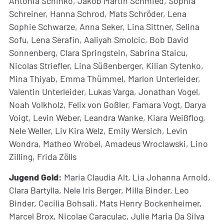
Antonia Schinko, Jakob Martin Schmied, Sophia
Schreiner, Hanna Schrod, Mats Schröder, Lena
Sophie Schwarze, Anna Seker, Lina Sittner, Selina
Sofu, Lena Serafin, Aaliyah Smolcic, Bob David
Sonnenberg, Clara Springstein, Sabrina Staicu,
Nicolas Striefler, Lina Süßenberger, Kilian Sytenko,
Mina Thiyab, Emma Thümmel, Marlon Unterleider,
Valentin Unterleider, Lukas Varga, Jonathan Vogel,
Noah Volkholz, Felix von Goßler, Famara Vogt, Darya
Voigt, Levin Weber, Leandra Wanke, Kiara Weißflog,
Nele Weller, Liv Kira Welz, Emily Wersich, Levin
Wondra, Matheo Wrobel, Amadeus Wroclawski, Lino
Zilling, Frida Zölls
Jugend Gold:
Maria Claudia Alt, Lia Johanna Arnold,
Clara Bartylla, Nele Iris Berger, Milla Binder, Leo
Binder, Cecilia Bohsali, Mats Henry Bockenheimer,
Marcel Brox, Nicolae Caraculac, Julie Maria Da Silva