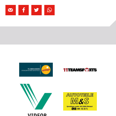



