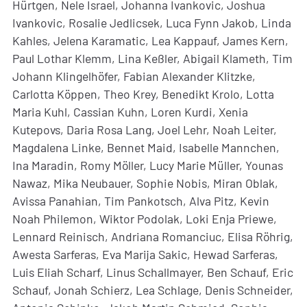
Hürtgen, Nele Israel, Johanna Ivankovic, Joshua
Ivankovic, Rosalie Jedlicsek, Luca Fynn Jakob, Linda
Kahles, Jelena Karamatic, Lea Kappauf, James Kern,
Paul Lothar Klemm, Lina Keßler, Abigail Klameth, Tim
Johann Klingelhöfer, Fabian Alexander Klitzke,
Carlotta Köppen, Theo Krey, Benedikt Krolo, Lotta
Maria Kuhl, Cassian Kuhn, Loren Kurdi, Xenia
Kutepovs, Daria Rosa Lang, Joel Lehr, Noah Leiter,
Magdalena Linke, Bennet Maid, Isabelle Mannchen,
Ina Maradin, Romy Möller, Lucy Marie Müller, Younas
Nawaz, Mika Neubauer, Sophie Nobis, Miran Oblak,
Avissa Panahian, Tim Pankotsch, Alva Pitz, Kevin
Noah Philemon, Wiktor Podolak, Loki Enja Priewe,
Lennard Reinisch, Andriana Romanciuc, Elisa Röhrig,
Awesta Sarferas, Eva Marija Sakic, Hewad Sarferas,
Luis Eliah Scharf, Linus Schallmayer, Ben Schauf, Eric
Schauf, Jonah Schierz, Lea Schlage, Denis Schneider,