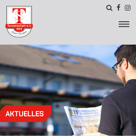



AKTUELLES