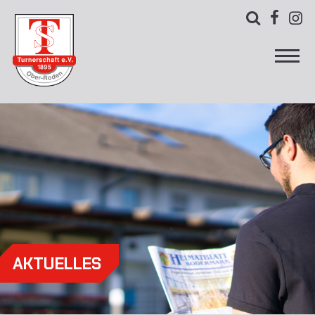



AKTUELLES