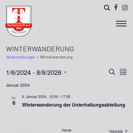



WINTERWANDERUNG
Veranstaltungen
Winterwanderung
1/6/2024
 - 
8/8/2026
Ver
Verans
Suche
Liste
Ans
Datum
Suche
Januar 2024
wählen.
Nav
und
6. Januar 2024 , 12:00
-
17:00
SA.
6
Ansich
Winterwanderung der Unterhaltungsabteilung
Naviga
Vorherige
Heute
Veran
Nächste