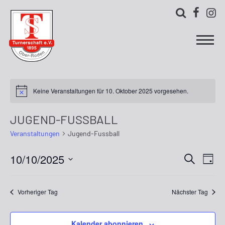



Keine Veranstaltungen für 10. Oktober 2025 vorgesehen.
JUGEND-FUSSBALL
Veranstaltungen
Jugend-Fussball
10/10/2025
Ver
Verans
Suche
Tag
Ans
Datum
Suche
wählen.
Nav
Vorheriger Tag
Nächster Tag
und
Ansich
Kalender abonnieren